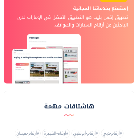
إستمتع بخدماتنا المجانية
تطبيق إكس بليت هو التطبيق الأفضل في الإمارات لدى
الباحثين عن أرقام السيارات والهواتف.
هاشتاقات مهمة
#أرقام-دبي
#أرقام-أبوظبي
#أرقام-الفجيرة
#أرقام-عجمان