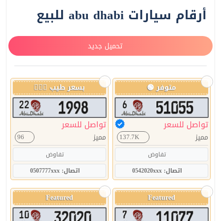
أرقام سيارات abu dhabi للبيع
تحميل جديد
متوفر 🟢
بسعر طيب 👌🏻🔥
تواصل للسعر
تواصل للسعر
مميز
مميز
96
137.7K
تفاوض
تفاوض
اتصال: 0542020xxx
اتصال: 0507777xxx
Featured
Featured