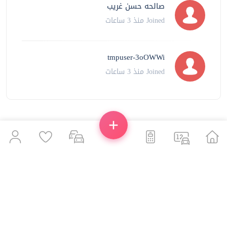
صالحه حسن غريب
Joined منذ 3 ساعات
tmpuser-3oOWWi
Joined منذ 3 ساعات
17,288 من أرقام سيارات إضافية في الأسفل
صنع بـ
بواسطة xPlate.
© 2026 XPLATE COMMERCIAL BROKER
العودة للأعلى