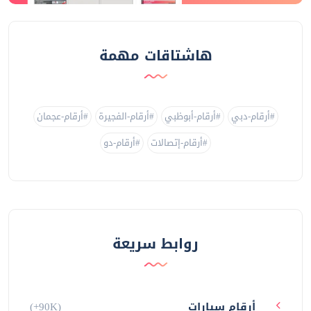
هاشتاقات مهمة
#أرقام-دبي
#أرقام-أبوظبي
#أرقام-الفجيرة
#أرقام-عجمان
#أرقام-إتصالات
#أرقام-دو
روابط سريعة
أرقام سيارات
(+90K)