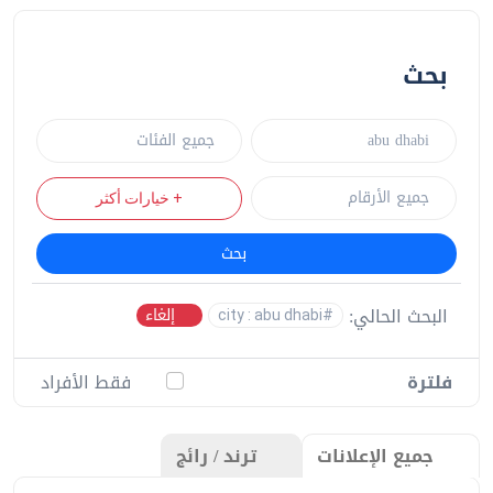
بحث
+ خيارات أكثر
بحث
البحث الحالي:
إلغاء
#city : abu dhabi
فلترة
فقط الأفراد
ترند / رائج
جميع الإعلانات