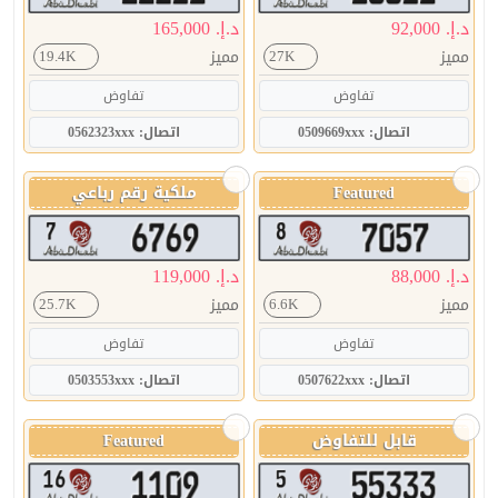
د.إ. 92,000
د.إ. 165,000
مميز
مميز
19.4K
27K
تفاوض
تفاوض
اتصال: 0509669xxx
اتصال: 0562323xxx
Featured
ملكية رقم رباعي
د.إ. 88,000
د.إ. 119,000
مميز
مميز
25.7K
6.6K
تفاوض
تفاوض
اتصال: 0507622xxx
اتصال: 0503553xxx
قابل للتفاوض
Featured