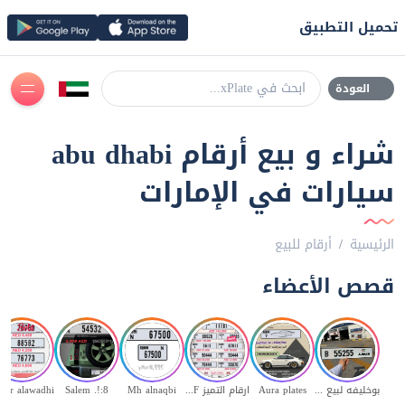
تحميل التطبيق
ابحث في xPlate...
العودة
شراء و بيع أرقام abu dhabi
سيارات في الإمارات
الرئيسية
أرقام للبيع
قصص الأعضاء
بوخليفه لبيع الأرقام المميزة V78
Aura plates
ارقام التميز A5F
Mh alnaqbi
8:!. Salem