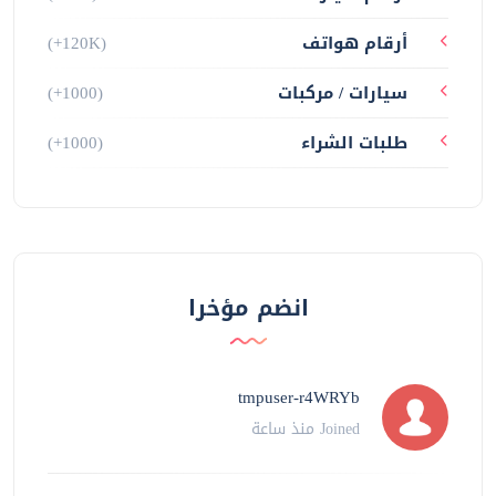
أرقام هواتف
(+120K)
سيارات / مركبات
(+1000)
طلبات الشراء
(+1000)
انضم مؤخرا
tmpuser-r4WRYb
Joined منذ ساعة