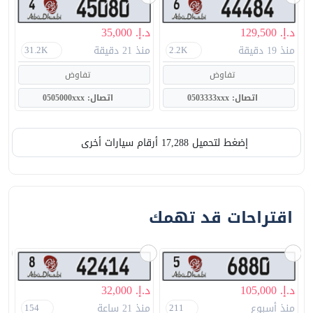
د.إ. 129,500
د.إ. 35,000
منذ 19 دقيقة
منذ 21 دقيقة
31.2K
2.2K
تفاوض
تفاوض
اتصال: 0503333xxx
اتصال: 0505000xxx
إضغط لتحميل 17,288 أرقام سيارات أخرى
اقتراحات قد تهمك
د.إ. 105,000
د.إ. 32,000
د.إ.
منذ أسبوع
منذ 21 ساعة
154
211